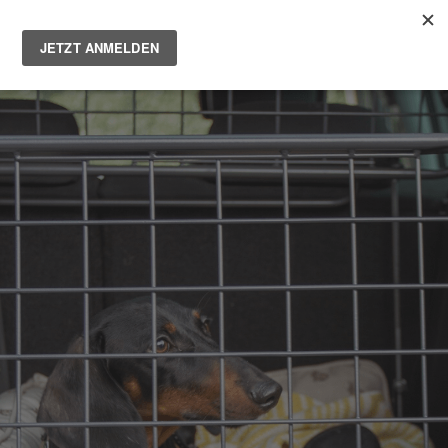
Main
Men