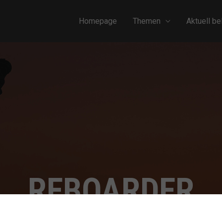
Homepage
Themen
Aktuell be
REBOARDER