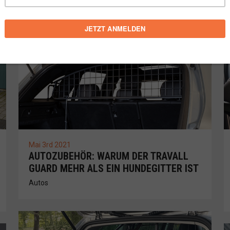
Mai 3rd 2021
AUTOZUBEHÖR: WARUM DER TRAVALL
GUARD MEHR ALS EIN HUNDEGITTER IST
Autos