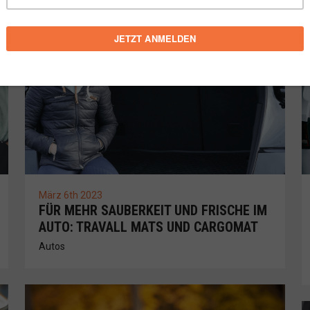
März 6th 2023
FÜR MEHR SAUBERKEIT UND FRISCHE IM
AUTO: TRAVALL MATS UND CARGOMAT
Autos