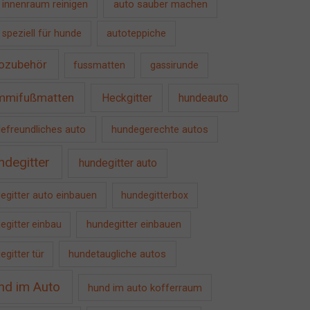
auto sauber machen
 innenraum reinigen
 speziell für hunde
autoteppiche
ozubehör
fussmatten
gassirunde
mmifußmatten
Heckgitter
hundeauto
efreundliches auto
hundegerechte autos
ndegitter
hundegitter auto
egitter auto einbauen
hundegitterbox
hundegitter einbauen
egitter einbau
hundetaugliche autos
egitter tür
nd im Auto
hund im auto kofferraum