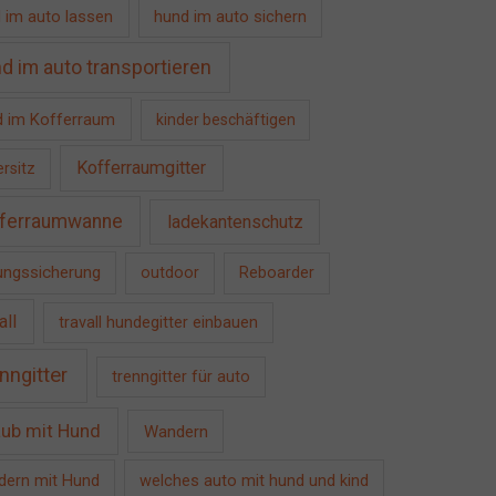
 im auto lassen
hund im auto sichern
d im auto transportieren
 im Kofferraum
kinder beschäftigen
Kofferraumgitter
ersitz
ferraumwanne
ladekantenschutz
ngssicherung
outdoor
Reboarder
all
travall hundegitter einbauen
nngitter
trenngitter für auto
aub mit Hund
Wandern
ern mit Hund
welches auto mit hund und kind