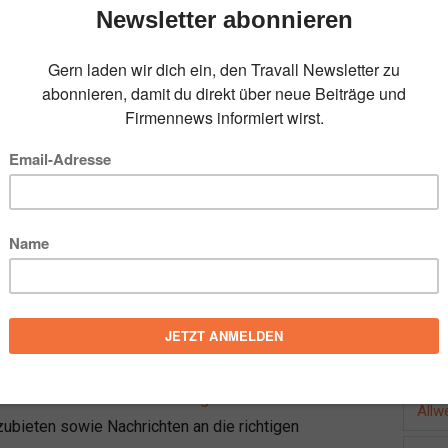
n
chwinden früher oder später. Beispielsweise baut
nd aus und schon sind auf mysteriöse Art und
tand vielleicht ein Umzug an, alles wurde
d danach sind Kleinteile nicht mehr aufzufinden.
FOL
idet, ist das aber überhaupt kein Problem.
ostenbeitrag gerne nach – ob es sich dabei nun um
Schraube handelt.
artner
BEL
sten via
Facebook
oder
Instagram
. Unser Social-
Allw
ubieten sowie Nachrichten an die richtigen