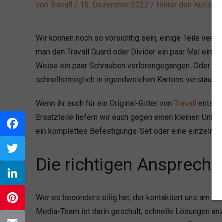
von
Travall
/
15. Dezember 2022
/
Hinter den Kulisse
Wir können noch so vorsichtig sein, einige Teile vers
man den Travall Guard oder Divider ein paar Mal ein u
Weise ein paar Schrauben verlorengegangen. Oder es s
schnellstmöglich in irgendwelchen Kartons verstaut un
Wenn ihr euch für ein Original-Gitter von
Travall
entsche
Ersatzteile liefern wir euch gegen einen kleinen Unk
ein komplettes Befestigungs-Set oder eine einzelne 
Facebook
Die richtigen Ansprechp
Twitter
LinkedIn
Wer es besonders eilig hat, der kontaktiert uns am be
Media-Team ist darin geschult, schnelle Lösungen anz
Pinterest