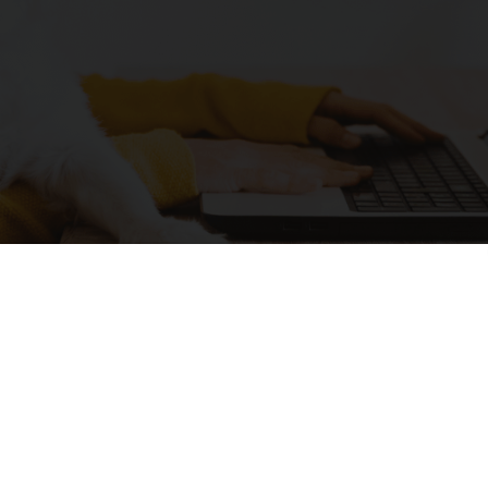
all nachbestellen:
ÜBE