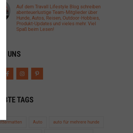
Auf dem Travall Lifestyle Blog schreiben
abenteuerlustige Team-Mitglieder über
Hunde, Autos, Reisen, Outdoor-Hobbies,
Produkt-Updates und vieles mehr. Viel
Spaß beim Lesen!
GE UNS
IEBTE TAGS
ettermatten
auto für mehrere hunde
Auto