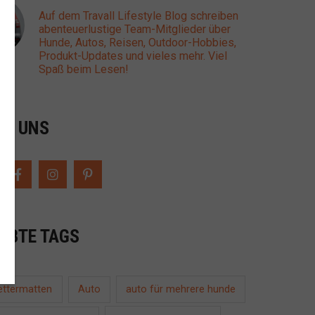
Auf dem Travall Lifestyle Blog schreiben
abenteuerlustige Team-Mitglieder über
Hunde, Autos, Reisen, Outdoor-Hobbies,
Produkt-Updates und vieles mehr. Viel
Spaß beim Lesen!
GE UNS
IEBTE TAGS
ettermatten
auto für mehrere hunde
Auto