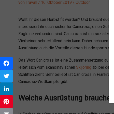
von
Travall
/
16. Oktober 2019
/
Outdoor
Wollt ihr diesen Herbst fit werden? Und braucht euer
interessiert ihr euch sicher für Canicross, einen Gel
Zugleine verbunden sind. Canicross ist ein sozialer S
Vierbeiner sehr erfüllend sein kann. Daher schauen wi
Ausrüstung auch die Vorteile dieses Hundesports an.
Das Wort Canicross ist eine Zusammensetzung aus Can
leitet sich vom skandinavischen
Skijöring
ab, bei dem 
Facebook
Schlitten zieht. Sehr beliebt ist Canicross in Frankre
Canicross-Wettkämpfe gibt.
Twitter
Welche Ausrüstung brauche i
LinkedIn
Pinterest