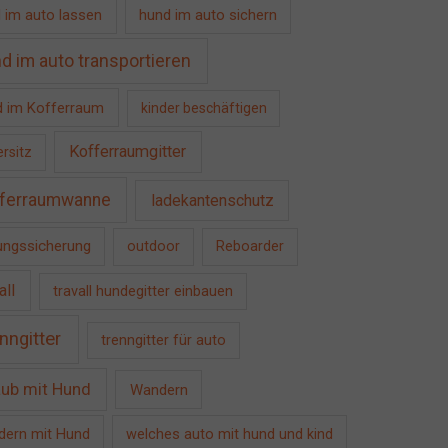
 im auto lassen
hund im auto sichern
d im auto transportieren
 im Kofferraum
kinder beschäftigen
Kofferraumgitter
ersitz
ferraumwanne
ladekantenschutz
ngssicherung
outdoor
Reboarder
all
travall hundegitter einbauen
nngitter
trenngitter für auto
aub mit Hund
Wandern
ern mit Hund
welches auto mit hund und kind