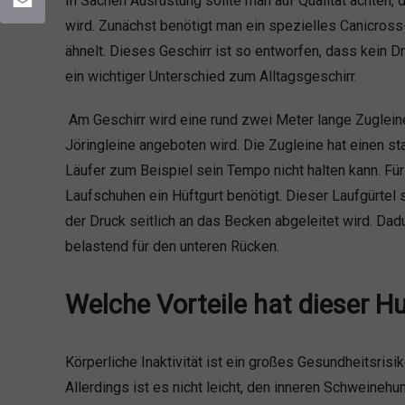
In Sachen Ausrüstung sollte man auf Qualität achten,
wird. Zunächst benötigt man ein spezielles Canicross
Email
ähnelt. Dieses Geschirr ist so entworfen, dass kein 
ein wichtiger Unterschied zum Alltagsgeschirr.
Am Geschirr wird eine rund zwei Meter lange Zugleine
Jöringleine angeboten wird. Die Zugleine hat einen s
Läufer zum Beispiel sein Tempo nicht halten kann. F
Laufschuhen ein Hüftgurt benötigt. Dieser Laufgürtel 
der Druck seitlich an das Becken abgeleitet wird. Da
belastend für den unteren Rücken.
Welche Vorteile hat dieser H
Körperliche Inaktivität ist ein großes Gesundheitsrisi
Allerdings ist es nicht leicht, den inneren Schweine