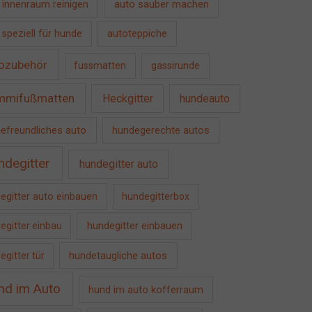
auto sauber machen
 innenraum reinigen
 speziell für hunde
autoteppiche
ozubehör
fussmatten
gassirunde
mmifußmatten
Heckgitter
hundeauto
efreundliches auto
hundegerechte autos
ndegitter
hundegitter auto
egitter auto einbauen
hundegitterbox
hundegitter einbauen
egitter einbau
hundetaugliche autos
egitter tür
nd im Auto
hund im auto kofferraum