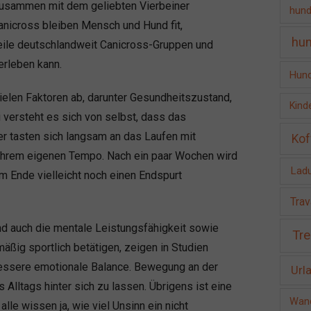
zusammen mit dem geliebten Vierbeiner
hund
Canicross bleiben Mensch und Hund fit,
hun
eile deutschlandweit Canicross-Gruppen und
erleben kann.
Hund
vielen Faktoren ab, darunter Gesundheitszustand,
Kind
 versteht es sich von selbst, dass das
r tasten sich langsam an das Laufen mit
Kof
n ihrem eigenen Tempo. Nach ein paar Wochen wird
Ladu
am Ende vielleicht noch einen Endspurt
Trav
nd auch die mentale Leistungsfähigkeit sowie
Tre
äßig sportlich betätigen, zeigen in Studien
bessere emotionale Balance. Bewegung an der
Url
 Alltags hinter sich zu lassen. Übrigens ist eine
Wand
alle wissen ja, wie viel Unsinn ein nicht