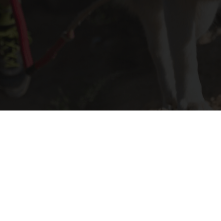
ng und Vorteile
ÜBE
nd