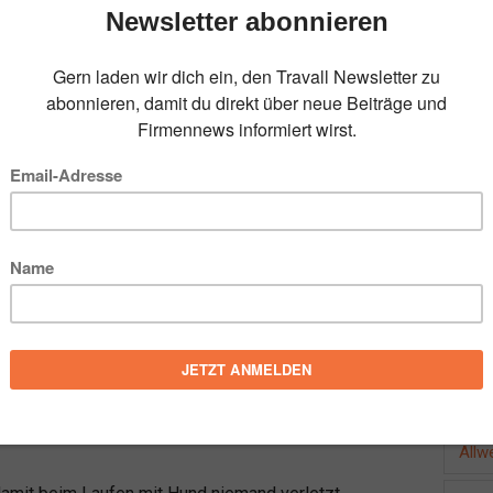
 Vierbeiner mehr körperliche Auslastung? Dann
ändelauf, bei dem Mensch und Hund durch eine
port, der viel Spaß macht und für Zwei- und
r uns neben der erforderlichen Canicross
FOL
i (Hund) und cross (Gelände). Die Sportart
ein Hund (oder gelegentlich auch ein Pferd) einen
ich, wo es bereits seit den 1980er Jahren
BEL
ch für Canicross?
Allw