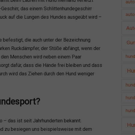
 damit beim Laufen mit Hund niemand verletzt
auto
-Geschirr, das einem Schlittenhundegeschirr
auto
Druck auf die Lungen des Hundes ausgeübt wird –
Aut
 befestigt, die auch unter der Bezeichnung
Gu
tarken Ruckdämpfer, der Stöße abfängt, wenn der
hund
ür den Menschen wird neben einem Paar
sorgt dafür, dass die Hände frei bleiben und dass
Hu
durch wird das Ziehen durch den Hund weniger
hund
hund
undesport?
hund
ko – das ist seit Jahrhunderten bekannt.
Hu
hund zu besiegen uns beispielsweise mit dem