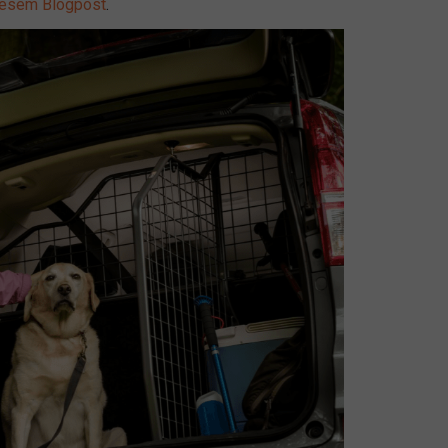
iesem Blogpost
.