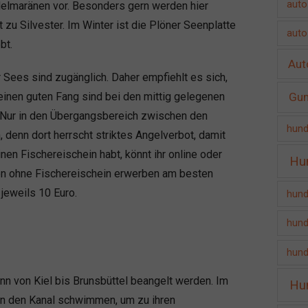
auto
delmaränen vor. Besonders gern werden hier
 zu Silvester. Im Winter ist die Plöner Seenplatte
auto
bt.
Aut
 Sees sind zugänglich. Daher empfiehlt es sich,
einen guten Fang sind bei den mittig gelegenen
Gu
 Nur in den Übergangsbereich zwischen den
hund
 denn dort herrscht striktes Angelverbot, damit
nen Fischereischein habt, könnt ihr online oder
Hu
en ohne Fischereischein erwerben am besten
jeweils 10 Euro.
hund
hund
hund
n von Kiel bis Brunsbüttel beangelt werden. Im
Hu
 in den Kanal schwimmen, um zu ihren