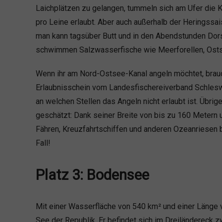
Laichplätzen zu gelangen, tummeln sich am Ufer die 
pro Leine erlaubt. Aber auch außerhalb der Heringssa
man kann tagsüber Butt und in den Abendstunden Dor
schwimmen Salzwasserfische wie Meerforellen, Osts
Wenn ihr am Nord-Ostsee-Kanal angeln möchtet, brauch
Erlaubnisschein vom Landesfischereiverband Schleswi
an welchen Stellen das Angeln nicht erlaubt ist. Übrig
geschätzt: Dank seiner Breite von bis zu 160 Metern u
Fähren, Kreuzfahrtschiffen und anderen Ozeanriesen b
Fall!
Platz 3: Bodensee
Mit einer Wasserfläche von 540 km² und einer Länge 
See der Republik. Er befindet sich im Dreiländereck 