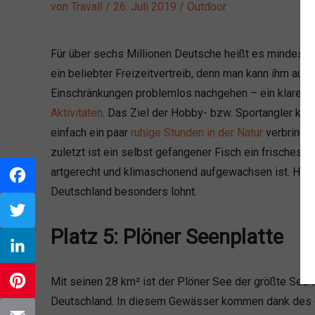
von
Travall
/
26. Juli 2019
/
Outdoor
Für über sechs Millionen Deutsche heißt es mindestens 
ein beliebter Freizeitvertreib, denn man kann ihm auch
Einschränkungen problemlos nachgehen – ein klarer V
Aktivitäten
. Das Ziel der Hobby- bzw. Sportangler kann
einfach ein paar
ruhige Stunden in der Natur
verbringen
zuletzt ist ein selbst gefangener Fisch ein frisches, 
artgerecht und klimaschonend aufgewachsen ist. Heut
Deutschland besonders lohnt.
Facebook
Platz 5: Plöner Seenplatte
Twitter
LinkedIn
Mit seinen 28 km² ist der Plöner See der größte See i
Deutschland. In diesem Gewässer kommen dank des g
Pinterest