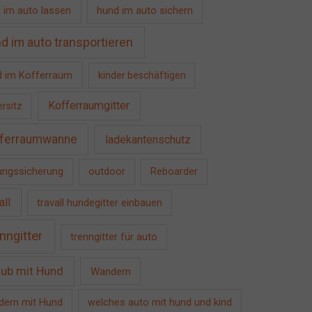
 im auto lassen
hund im auto sichern
d im auto transportieren
 im Kofferraum
kinder beschäftigen
Kofferraumgitter
ersitz
ferraumwanne
ladekantenschutz
ngssicherung
outdoor
Reboarder
all
travall hundegitter einbauen
nngitter
trenngitter für auto
aub mit Hund
Wandern
ern mit Hund
welches auto mit hund und kind