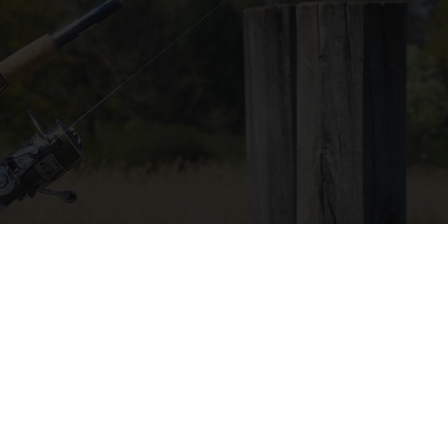
and – unsere Top 5
ÜBE
wässer