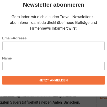
einmal pro Jahr “Petri Heil”. Angeln ist definitiv
 bis ins hohen Alter und mit körperlichen
orteil gegenüber vielen anderen
Outdoor-
 dabei ganz unterschiedlich sein: Einige wollen
FOL
, andere hoffen auf einen Rekordfang. Und nicht
regionales Lebensmittel, das nachhaltig,
e zeigen wir euch, wo sich das Angeln in
BEL
n Schleswig-Holstein und einer der größten in
Allw
uten Sauerstoffgehalts neben Aalen, Barschen,