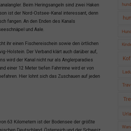
hund
Kanalangler. Beim Heringsangeln sind zwei Haken
ison ist der Nord-Ostsee-Kanal interessant, denn
hun
sch fangen. An den Enden des Kanals
eeschnäpel und Aale.
Hund
t ihr einen Fischereischein sowie den örtlichen
Kind
g-Holstein. Der Verband klärt auch darüber auf,
Kof
ens wird der Kanal nicht nur als Anglerparadies
nd einer 12 Meter tiefen Fahrrinne wird er von
Ladu
efahren. Hier lohnt sich das Zuschauen auf jeden
Trav
Tre
Url
von 63 Kilometern ist der Bodensee der größte
Wand
zwischen Deutschland, Österreich und der Schweiz