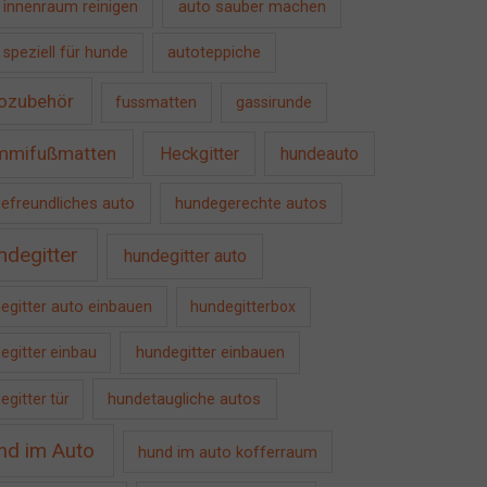
auto sauber machen
 innenraum reinigen
 speziell für hunde
autoteppiche
ozubehör
fussmatten
gassirunde
mmifußmatten
Heckgitter
hundeauto
efreundliches auto
hundegerechte autos
ndegitter
hundegitter auto
egitter auto einbauen
hundegitterbox
hundegitter einbauen
egitter einbau
hundetaugliche autos
egitter tür
nd im Auto
hund im auto kofferraum