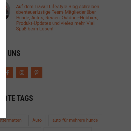
Auf dem Travall Lifestyle Blog schreiben
abenteuerlustige Team-Mitglieder über
Hunde, Autos, Reisen, Outdoor-Hobbies,
Produkt-Updates und vieles mehr. Viel
Spaß beim Lesen!
GE UNS
IEBTE TAGS
ettermatten
auto für mehrere hunde
Auto