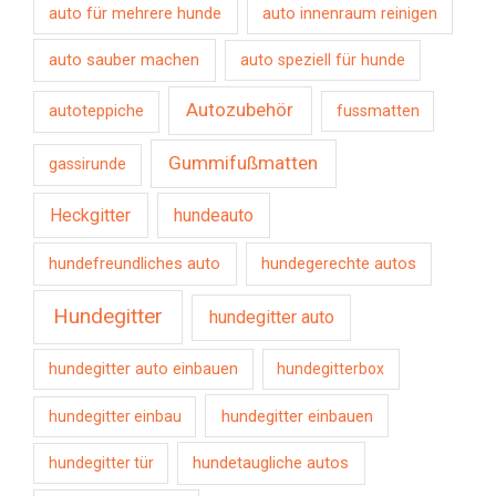
auto für mehrere hunde
auto innenraum reinigen
auto sauber machen
auto speziell für hunde
Autozubehör
autoteppiche
fussmatten
Gummifußmatten
gassirunde
Heckgitter
hundeauto
hundefreundliches auto
hundegerechte autos
Hundegitter
hundegitter auto
hundegitter auto einbauen
hundegitterbox
hundegitter einbauen
hundegitter einbau
hundetaugliche autos
hundegitter tür