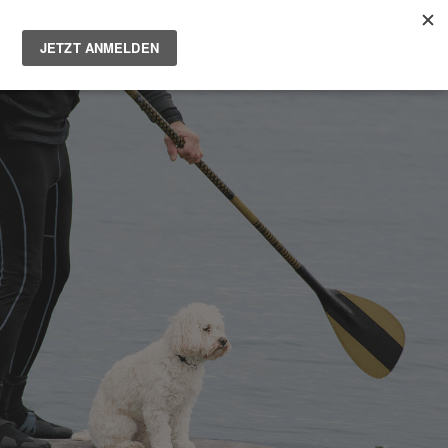
Main
Men