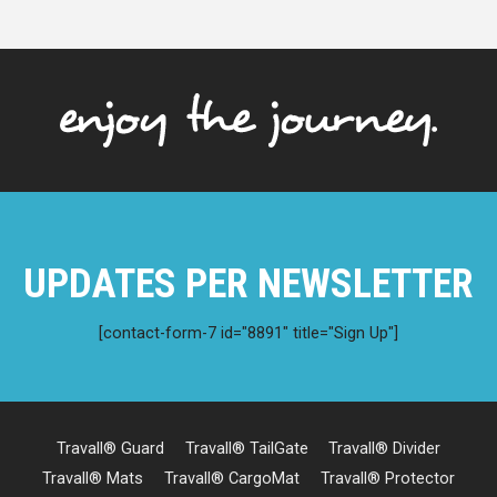
UPDATES PER NEWSLETTER
[contact-form-7 id="8891" title="Sign Up"]
Travall® Guard
Travall® TailGate
Travall® Divider
Travall® Mats
Travall® CargoMat
Travall® Protector