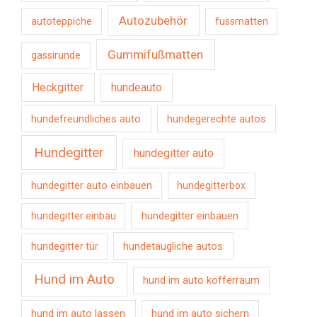
Autozubehör
autoteppiche
fussmatten
Gummifußmatten
gassirunde
Heckgitter
hundeauto
hundefreundliches auto
hundegerechte autos
Hundegitter
hundegitter auto
hundegitter auto einbauen
hundegitterbox
hundegitter einbauen
hundegitter einbau
hundetaugliche autos
hundegitter tür
Hund im Auto
hund im auto kofferraum
hund im auto lassen
hund im auto sichern