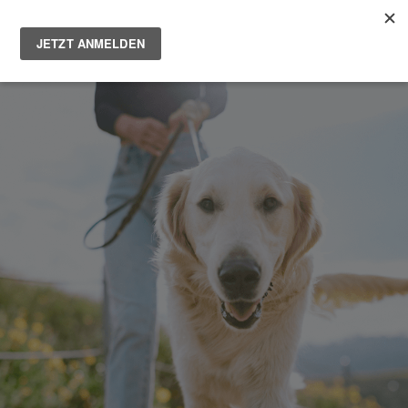
Main
Men