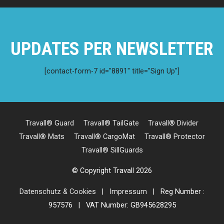
UPDATES PER NEWSLETTER
[contact-form-7 id="8891" title="Sign Up"]
Travall® Guard
Travall® TailGate
Travall® Divider
Travall® Mats
Travall® CargoMat
Travall® Protector
Travall® SillGuards
© Copyright Travall 2026
Datenschutz & Cookies
|
Impressum
| Reg Number :
957576 | VAT Number: GB945628295