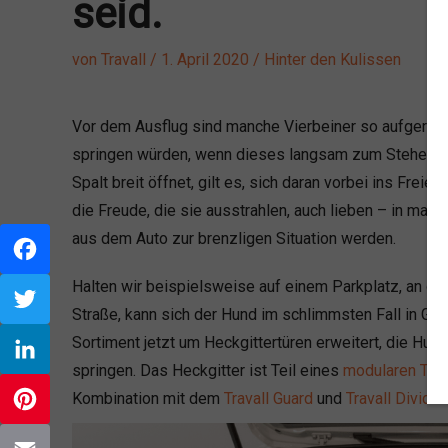
seid.
von
Travall
/
1. April 2020
/
Hinter den Kulissen
Vor dem Ausflug sind manche Vierbeiner so aufgeregt
springen würden, wenn dieses langsam zum Stehen ko
Spalt breit öffnet, gilt es, sich daran vorbei ins Frei
die Freude, die sie ausstrahlen, auch lieben – in man
aus dem Auto zur brenzligen Situation werden.
Halten wir beispielsweise auf einem Parkplatz, an de
Facebook
Straße, kann sich der Hund im schlimmsten Fall in Gef
Twitter
Sortiment jetzt um Heckgittertüren erweitert, die Hun
springen. Das Heckgitter ist Teil eines
modularen Tra
LinkedIn
Kombination mit dem
Travall Guard
und
Travall Divider
Pinterest