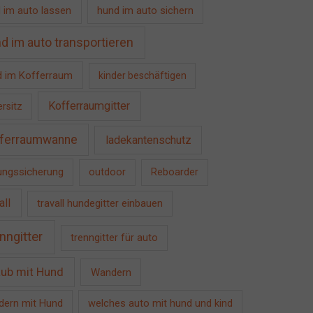
 im auto lassen
hund im auto sichern
d im auto transportieren
 im Kofferraum
kinder beschäftigen
Kofferraumgitter
ersitz
ferraumwanne
ladekantenschutz
ngssicherung
outdoor
Reboarder
all
travall hundegitter einbauen
nngitter
trenngitter für auto
aub mit Hund
Wandern
ern mit Hund
welches auto mit hund und kind