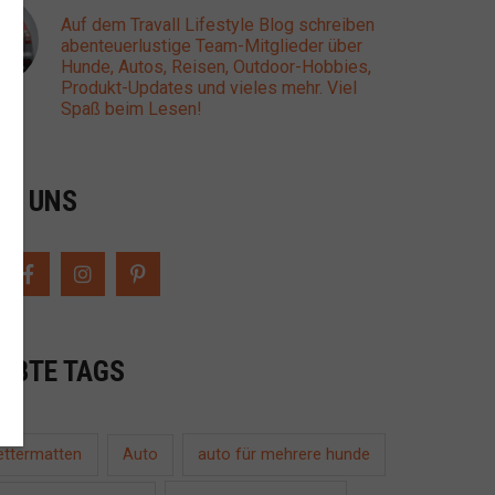
Auf dem Travall Lifestyle Blog schreiben
abenteuerlustige Team-Mitglieder über
Hunde, Autos, Reisen, Outdoor-Hobbies,
Produkt-Updates und vieles mehr. Viel
Spaß beim Lesen!
GE UNS
IEBTE TAGS
ettermatten
auto für mehrere hunde
Auto