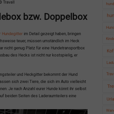
© Travall
hund
ndebox bzw. Doppelbox
hun
Hund
 Hundegitter
im Detail gezeigt haben, bringen
Kind
ichsweise teuer, müssen umständlich im Heck
ar nicht genug Platz für eine Hundetransportbox
Kof
sbau des Hecks ist nicht nur kostspielig, er
.
Ladu
Trav
ängsteiler und Heckgitter bekommt der Hund
sen sich zwei Tiere, die sich im Auto vielleicht
Tre
nen. Je nach Anzahl eurer Hunde könnt ihr selbst
 auf beiden Seiten des Laderaumteilers eine
Url
Wand