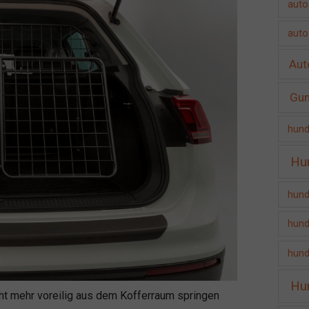
auto
auto
Aut
Gu
hund
Hu
hund
hund
hund
Hu
cht mehr voreilig aus dem Kofferraum springen