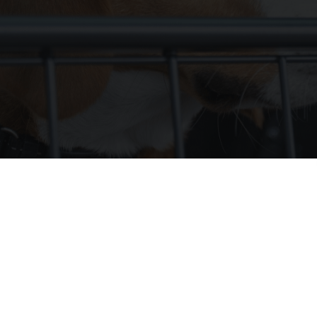
kgitter: Das
ÜBE
wenn ihr bereit