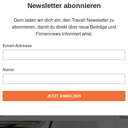
, dass sie am liebsten schon aus dem Auto
mmt. Sobald sich die Heckklappe auch nur einen
FOL
e zu zwängen. Aber so sehr wir unsere Hunde für
chen Situationen kann ein ungeregelter Ausstieg
r Autobahnraststätte oder an einer vielbefahrenen
ahr bringen. Aus diesem Grund hat Travall sein
BEL
de davon abhalten, direkt aus dem Kofferraum zu
nsportsystems
für Hunde im Auto und wird in
genutzt.
Allw