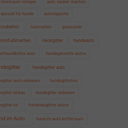
auto sauber machen
 innenraum reinigen
 speziell für hunde
autoteppiche
ozubehör
fussmatten
gassirunde
mmifußmatten
Heckgitter
hundeauto
efreundliches auto
hundegerechte autos
ndegitter
hundegitter auto
egitter auto einbauen
hundegitterbox
hundegitter einbauen
egitter einbau
hundetaugliche autos
egitter tür
nd im Auto
hund im auto kofferraum