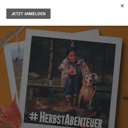
Main
Men